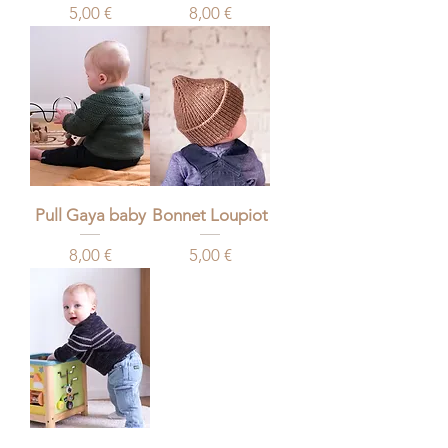
Prix
Prix
5,00 €
8,00 €
Pull Gaya baby
Bonnet Loupiot
Prix
Prix
8,00 €
5,00 €