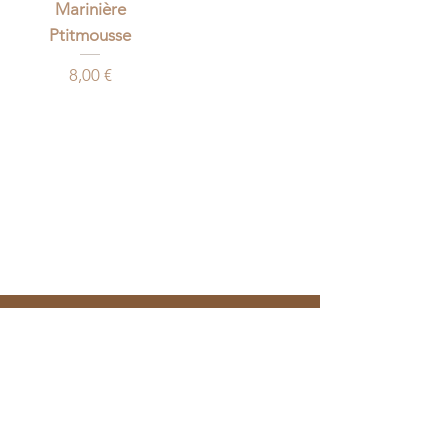
Marinière
Ptitmousse
Prix
8,00 €
NEWSLETTER