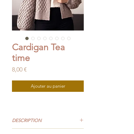
Cardigan Tea
time
Prix
8,00 €
Ajouter au panier
DESCRIPTION
Tea time
est un cardigan loose très