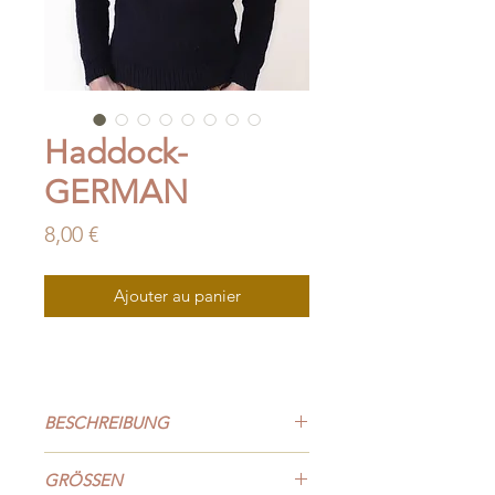
Haddock-
GERMAN
Prix
8,00 €
Ajouter au panier
BESCHREIBUNG
Haddock ist ein Männerpullover mit
GRÖSSEN
eingesetzten Ärmeln. Dieser