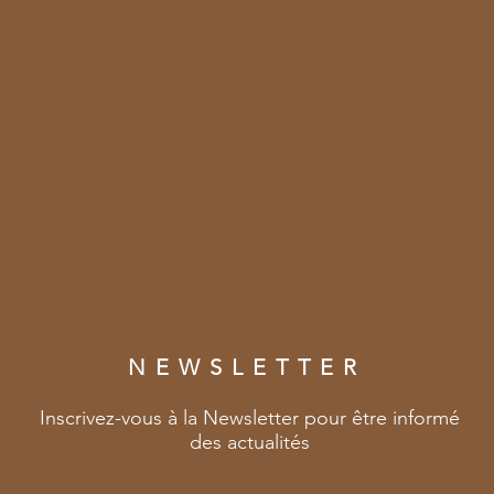
Taille XXL : 5 éch
+
15g de couleur con
environs 55 m
NEWSLETTER
Inscrivez-vous à la Newsletter pour être informé
des actualités